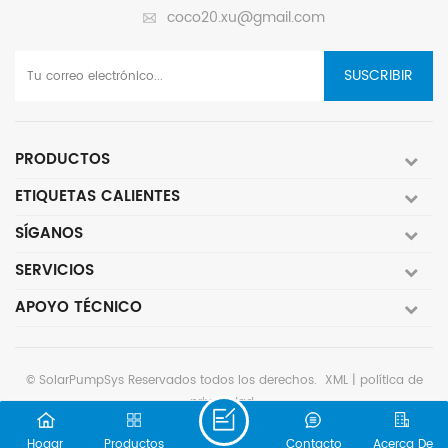
coco20.xu@gmail.com
SUSCRIBIR
PRODUCTOS
ETIQUETAS CALIENTES
SÍGANOS
SERVICIOS
APOYO TÉCNICO
©
SolarPumpSys
Reservados todos los derechos.
XML
|
política de
privacidad
Network IPv6 compatible con
Hogar
Productos
Contacto
Acerca De