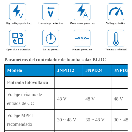
Parámetros del controlador de bomba solar BLDC
Modelo
JNPD12
JNPD24
JNPD36
Entrada fotovoltaica
Voltaje máximo de
48 V
48 V
48 V
entrada de CC
Voltaje MPPT
30 ~ 48 V
30 ~ 48 V
30 ~ 48 
recomendado