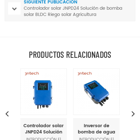
SIGUIENTE PUBLICACIÓN
Controlador solar JNPD24 Solución de bomba
solar BLDC Riego solar Agricultura
PRODUCTOS RELACIONADOS
lar
Controlador solar
Inversor de
I
12
JNPD24 Solución
bomba de agua
bom
de
de bomba solar
JNPD48, bomba
JNPD
N El
INTRODUCCIÓN El
INTRODUCCIÓN El
INT