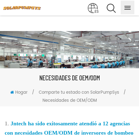
ES
NECESIDADES DE OEM/ODM
/
/
Hogar
Comparte tu estado con SolarPumpSys
Necesidades de OEM/ODM
1.
Jntech ha sido
exitosamente
atendió a 12 agencias
con necesidades OEM/ODM de inversores de bombeo